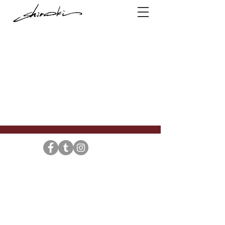
© shiroki All right reserved.
Shiroki | 筆文字のご依頼 | 東京都渋谷区広尾のお寺で書道 | お
問い合わせ：
info@shiroki.net
制作.協力 VIGLOWA